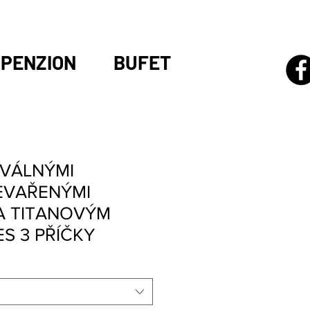
PENZION
BUFET
OVÁLNÝMI
EVAŘENÝMI
A TITANOVÝM
S 3 PŘÍČKY