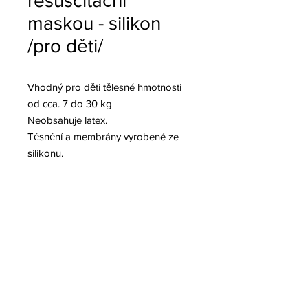
resuscitační
maskou - silikon
/pro děti/
Vhodný pro děti tělesné hmotnosti
od cca. 7 do 30 kg
Neobsahuje latex.
Těsnění a membrány vyrobené ze
silikonu.
Tělo je vyrobeno ze speciálního
vysoce kvalitního silikonu.
Zdrsněný povrch zajišťuje optimální
přilnavost a přesné dávkování.
Ambuvak je možno jednoduše
rozebrat a dezinfikovat.
Materiál silikon