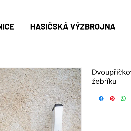
NICE
HASIČSKÁ VÝZBROJNA
Dvoupříčko
žebříku