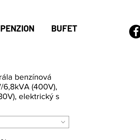
PENZION
BUFET
rála benzínová
/6,8kVA (400V),
0V), elektrický s