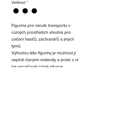
Velikost
*
Figurína pro nácvik transportu v
rúzných prostředích vhodná pro
cvičení hasičů, záchranářů a jiných
týmů.
Výhodou této figuríny je možnost ji
naplnit různými materály a proto s ní
lze nacvičovat rúzné situace.
Na přední straně postavy je kapsa,
do které lze dodat informace o
situaci.
Figurína se nabízí ve 3 velikostech
185, 110 a 70cm.
Hmotnost bez náplně 1,5 kg.
Náplň není součástí dodávky.