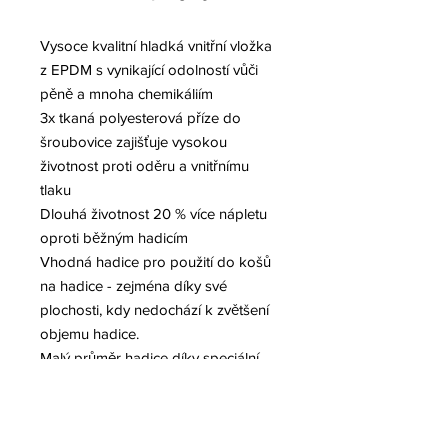
Vysoce kvalitní hladká vnitřní vložka
z EPDM s vynikající odolností vůči
pěně a mnoha chemikáliím
3x tkaná polyesterová příze do
šroubovice zajišťuje vysokou
životnost proti oděru a vnitřnímu
tlaku
Dlouhá životnost 20 % více nápletu
oproti běžným hadicím
Vhodná hadice pro použití do košů
na hadice - zejména díky své
plochosti, kdy nedochází k zvětšení
objemu hadice.
Malý průměr hadice díky speciální
technologii výroby.
Hadice je osazena kovanými
spojkami předního výrobce armatur.