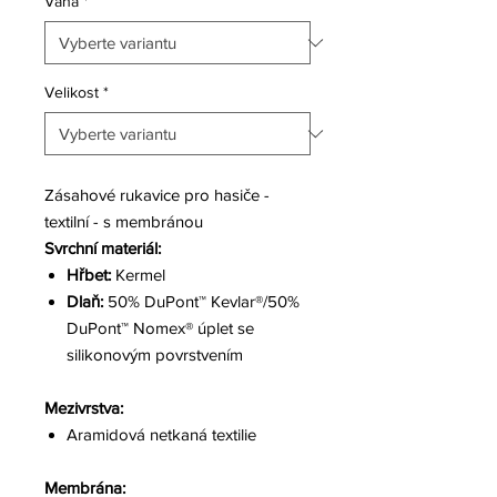
Váha
*
Velikost
*
Zásahové rukavice pro hasiče -
textilní - s membránou
Svrchní materiál:
Hřbet:
Kermel
Dlaň:
50% DuPont™ Kevlar®/50%
DuPont™ Nomex® úplet se
silikonovým povrstvením
Mezivrstva:
Aramidová netkaná textilie
Membrána: