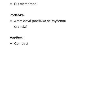
PU membrána
Podšívka:
Aramidová podšívka se zvýšenou
gramáží
Manžeta:
Compact
Ostatní informace:
Anatomický střih rukavice
Reflexní prvky
Karabina pro zavěšení rukavic k
oděvu
Normy:
EN 659:2003+A1:2008
Marine Equipment Directive
(MED) 2014/90/EU