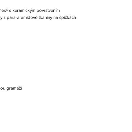
mex® s keramickým povrstvením
hy z para-aramidové tkaniny na špičkách
nou gramáží