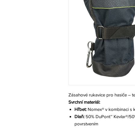
Zásahové rukavice pro hasiče – t
Svrchní materiál:
Hřbet:
Nomex® v kombinaci s 
Dlaň:
50% DuPont™ Kevlar®/50
povrstvením