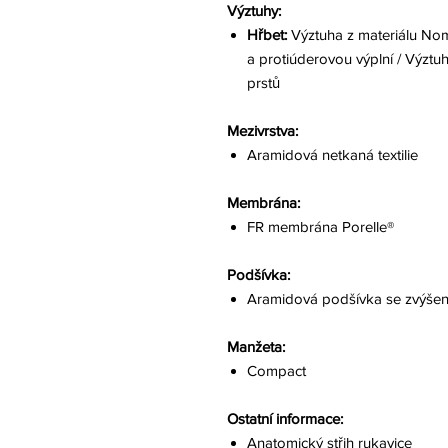
Výztuhy:
Hřbet:
Výztuha z materiálu No
a protiúderovou výplní / Výztu
prstů
Mezivrstva:
Aramidová netkaná textilie
Membrána:
FR membrána Porelle®
Podšívka:
Aramidová podšívka se zvýše
Manžeta:
Compact
Ostatní informace:
Anatomický střih rukavice