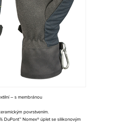
extilní – s membránou
keramickým povrstvením.
% DuPont™ Nomex® úplet se silikonovým