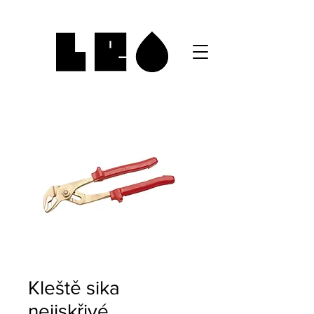
Kleště sika
nejiskřivé