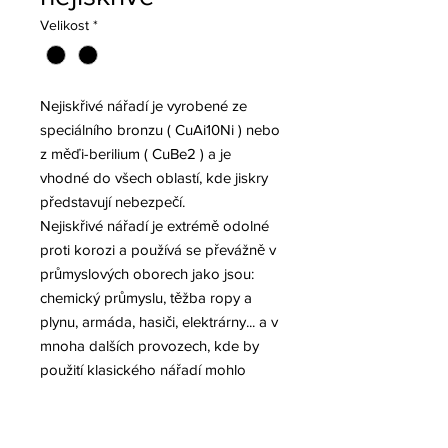
Velikost
*
Nejiskřivé nářadí je vyrobené ze
speciálního bronzu ( CuAi10Ni ) nebo
z měďi-berilium ( CuBe2 ) a je
vhodné do všech oblastí, kde jiskry
představují nebezpečí.
Nejiskřivé nářadí je extrémě odolné
proti korozi a používá se převážně v
průmyslových oborech jako jsou:
chemický průmyslu, těžba ropy a
plynu, armáda, hasiči, elektrárny... a v
mnoha dalších provozech, kde by
použití klasického nářadí mohlo
představovat riziko výbuchu.Každá
výrobní šarže je podrobena přísné
kontrole dle normy DIN5049.2.2.