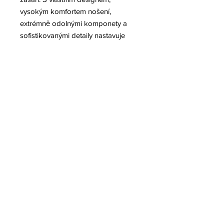
vysokým komfortem nošení,
extrémně odolnými komponety a
sofistikovanými detaily nastavuje
nová generace přileb Rosenbauer
nové standardy v bezpečnosti,
funkčnosti a komfortu.
Údržba a výměna jednostlivých
komponentů přilby HEROS-titan
zabere minimum času. Veškerá
manipulace, praní nebo výměna
vnitřních součástí ochranné přilby je
hotova velmi rychle, protože přilba
obsahuje pouze 10 komponentů. K
rozebrání jednotlivých součástí není
zapotřebí speciálního nářadí a
zároveň veškeré nastavení lze
provést bez nutnosti vyjmutí vnitřních