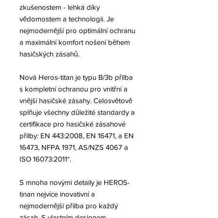
zkušenostem - lehká díky
vědomostem a technologii. Je
nejmodernější pro optimální ochranu
a maximální komfort nošení během
hasičských zásahů.
Nová Heros-titan je typu B/3b přilba
s kompletní ochranou pro vnitřní a
vnější hasičské zásahy. Celosvětově
splňuje všechny důležité standardy a
certifikace pro hasičské zásahové
přilby: EN 443:2008, EN 16471, a EN
16473, NFPA 1971, AS/NZS 4067 a
ISO 16073:2011*.
S mnoha novými detaily je HEROS-
tinan nejvíce inovativní a
nejmodernější přilba pro každý
zásah. S vlastním designem,