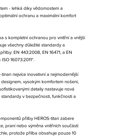
tem - lehká díky vědomostem a
 optimální ochranu a maximální komfort
ba s kompletní ochranou pro vnitřní a vnější
uje všechny důležité standardy a
 přilby: EN 443:2008, EN 16471, a EN
 ISO 16073:2011*.
inan nejvíce inovativní a nejmodernější
ím designem, vysokým komfortem nošení,
fistikovanými detaily nastavuje nová
standardy v bezpečnosti, funkčnosti a
omponentů přilby HEROS-titan zabere
, praní nebo výměna vnitřních součástí
ychle, protože přilba obsahuje pouze 10