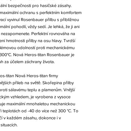
lní bezpečnosti pro hasičské zásahy.
maximální ochranu s perfektním komfortem
vací vyvinul Rosenbauer přilbu s přibližnou
mální pohodlí, vždy sedí. Je lehká, že ji ani
kdy nezapomenete. Perfektní rovnováha na
í hmotnosti přilby na osu hlavy. Tvrdší
lémovou odolností proti mechanickému
300°C. Nová Heros-titan Rosenbauer je
h za účelem záchrany života.
s-titan Nová Heros-titan firmy
jších přileb na světě. Skořepina přilby
proti sálavému teplu a plamenům. Vnější
ickým vzhledem, je vyrobena z vysoce
tuje maximální mnohaletou mechanickou
při teplotách od -40 do více než 300 °C. To
ečí v každém zásahu, dokonce i v
situacích.