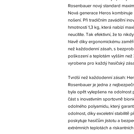
Rosenbauer nový standard maximá
Nová generace Heros kombinuje 
nošení. Při tradičním zavádění ino
hmotností 1,3 kg, která nabízí maxi
neucítíte. Tak efektivní, že to ni
hlavě díky ergonomickému zaměřen
než každodenní zásah, s bezprob
poškození a teplotám vyšším než 
vyrobena pro každý hasičský zása
Tvrdší než každodenní zásah: Hero
Rosenbauer je jedna z nejbezpečně
byla opět vylepšena na odolnost 
část s inovativním sportovně bion
odolného polyamidu, který garan
odolnost, díky exceletní stabilitě 
poskytuje hasičům jistotu a bezp
extrémních teplotách a riskantních 