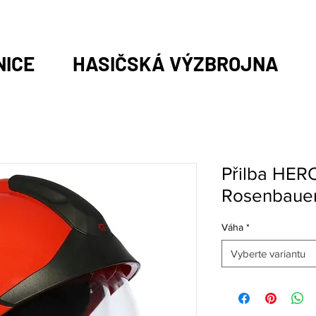
NICE
HASIČSKÁ VÝZBROJNA
Přilba HER
Rosenbauer
Váha
*
Vyberte variantu