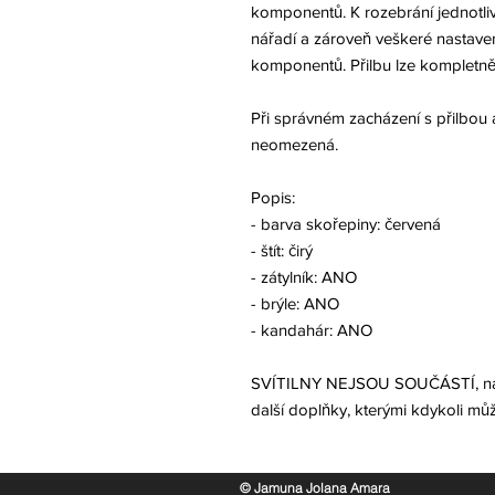
komponentů. K rozebrání jednotliv
nářadí a zároveň veškeré nastavení
komponentů. Přilbu lze kompletně
Při správném zacházení s přilbou a 
neomezená.
Popis:
- barva skořepiny: červená
- štít: čirý
- zátylník: ANO
- brýle: ANO
- kandahár: ANO
SVÍTILNY NEJSOU SOUČÁSTÍ, najdet
další doplňky, kterými kdykoli můž
© Jamuna Jolana Amara