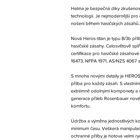
Helma je bezpečná díky zkušenos
technologii. Je nejmodernější pro
nošení během hasičských zásahů.
Nová Heros-titan je typu B/3b přil
hasičské zásahy. Celosvětově splň
certifikace pro hasičské zásahové
16473, NFPA 1971, AS/NZS 4067 a
S mnoha novými detaily je HEROS-t
přilba pro každý zásah. S vlastn
extrémně odolnými komponety a so
generace přileb Rosenbauer nové 
komfortu.
Údržba a výměna jednostlivých k
minimum času. Veškerá manipulace
ochranné přilby je hotova velmi r