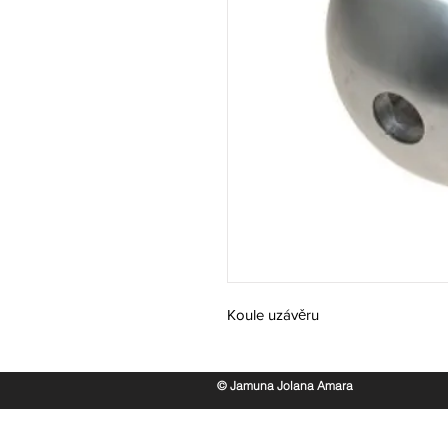
Koule uzávěru
© Jamuna Jolana Amara