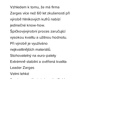
Vzhledem k tomu, že má firma
Zarges více než 60 let zkušeností při
výrobě hliníkových kufrů nabízí
jedinečné know-how.
Špičkovývýrobní proces zaručující
vysokou kvalitu a užitnou hodnotu.
Při výrobě je využíváno
nejkvalitnějších materiálů.
Stohovatelný na euro-palety
Extrémně stabilní a ověřená kvalita
Leader Zarges
Velmi lehké
Prachu a voděodolný podle IP 44
Vysoká stabilita a kvalita zpracování
Snadno se přenáší, protože mají
velké ergonomické rukojeti
Různé interiéry, pěnové vložky,
Uzaviratelný visacím zámkem,