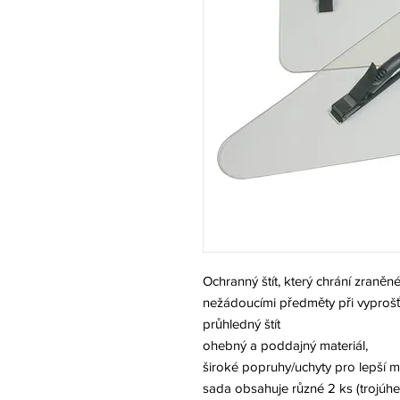
Ochranný štít, který chrání zraně
nežádoucími předměty při vyprošť
průhledný štít
ohebný a poddajný materiál,
široké popruhy/uchyty pro lepší m
sada obsahuje různé 2 ks (trojúhel