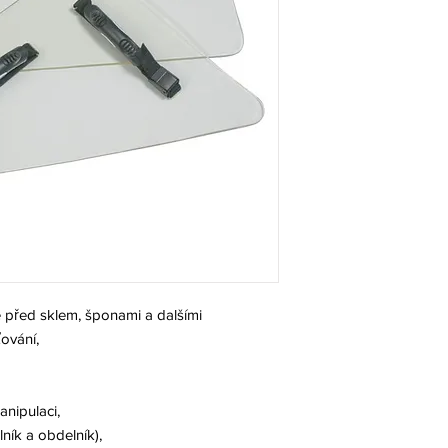
né před sklem, šponami a dalšími
ování,
anipulaci,
ník a obdelník),