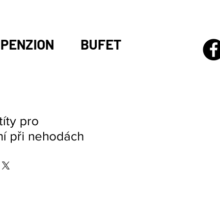
PENZION
BUFET
íty pro
ní při nehodách