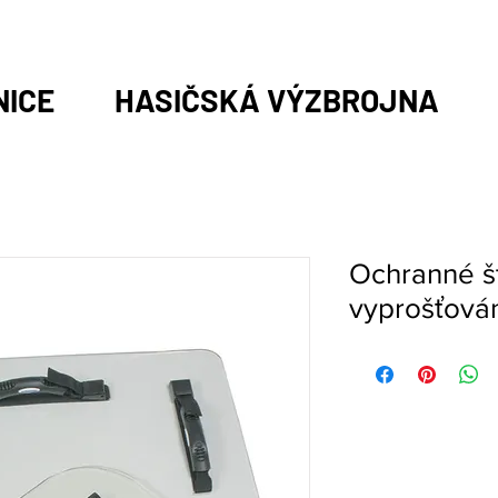
NICE
HASIČSKÁ VÝZBROJNA
Ochranné št
vyprošťová