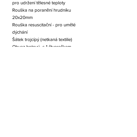
pro udržení tělesné teploty
Rouška na poranění hrudníku
20x20mm
Rouška resuscitační - pro umělé
dýchání
Šátek trojcípý (netkaná textilie)
Obvaz hotový -s 1 čtverečkem
Obvaz hotový-s 2 čtverečky
Krycí obvaz sterilní (čtvereček)
Sada náplastí s polštářkem (6 ks)
Náplast návin (2 m)
Desinfekce lihová polštářková (2 ks)
Skalpelová čepelka
Jehla sterilní
Rukavice latex (nesterilní)
Rouška ústní
Škrtidlo pryžové (70 cm)
Spínací špendlík
Praktický průvodce zásadami první