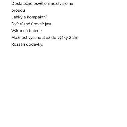
Dostatečné osvětlení nezávisle na
proudu
Lehký a kompaktní
Dvě různé úrovně jasu
Výkonná baterie
Možnost vysunout až do výšky 2,2m
Rozsah dodávky:
24Ah Uzavřené olověné baterie
Lampe12V
AC nabíječka
Podpůrná tyč s výškou až 2,2m
Ostatní:
Doba svícení doba: 3500lm = 9h,
16h = 1500lm
Světelný zdroj: 18x vysoce
výkonných LED Cree
Akumulátor: 12 V 24 Ah olověné,
zapouzdřené
Světelný tok: 1500/3500 lm