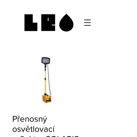
Přenosný
osvětlovací