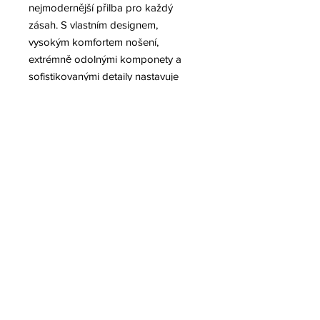
nejmodernější přilba pro každý
zásah. S vlastním designem,
vysokým komfortem nošení,
extrémně odolnými komponety a
sofistikovanými detaily nastavuje
nová generace přileb Rosenbauer
nové standardy v bezpečnosti,
funkčnosti a komfortu.
Údržba a výměna jednostlivých
komponentů přilby HEROS-titan
zabere minimum času. Veškerá
manipulace, praní nebo výměna
vnitřních součástí ochranné přilby je
hotova velmi rychle, protože přilba
obsahuje pouze 10 komponentů. K
rozebrání jednotlivých součástí není
zapotřebí speciálního nářadí a
zároveň veškeré nastavení lze