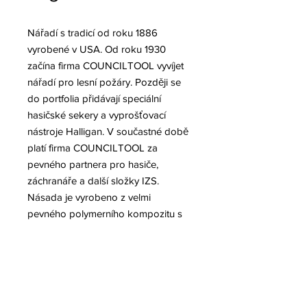
Nářadí s tradicí od roku 1886
vyrobené v USA. Od roku 1930
začína firma COUNCILTOOL vyvíjet
nářadí pro lesní požáry. Později se
do portfolia přidávají speciální
hasičské sekery a vyprošťovací
nástroje Halligan. V součastné době
platí firma COUNCILTOOL za
pevného partnera pro hasiče,
záchranáře a další složky IZS.
Násada je vyrobeno z velmi
pevného polymerního kompozitu s
jádrem ze skleněných vláken.
Nástroj je k násadě zalit pomocí
epoxidové pryskyřice což zaručuje
vysoce kvalitní spojení.
Kovaná palice z oceli potažená