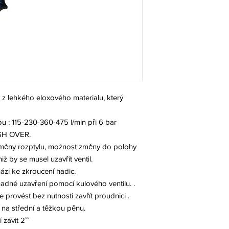
z lehkého eloxového materialu, který
ou : 115-230-360-475 l/min při 6 bar
ASH OVER.
měny rozptylu, možnost změny do polohy
ž by se musel uzavřít ventil.
zí ke zkroucení hadic.
adné uzavření pomocí kulového ventilu. .
provést bez nutnosti zavřít proudnici .
 na střední a těžkou pěnu.
 závit 2ˇˇ