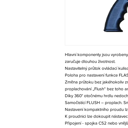
Hlavní komponenty jsou vyrobeny 
zaručuje dlouhou životnost.
Nastavitelný průtok ovládací kulis
Poloha pro nastavení funkce FL
Změna průtoku bez jakéhokoliv z
proplachování „Flush“ bez toho ani
Díky 360° otočnému hrdlu nedochá
Samočistící FLUSH – proplach. Sn
Nastavení kompaktního proudu lze 
K proudnici lze dokoupit nástavec
Připojení - spojka C52 nebo vnější