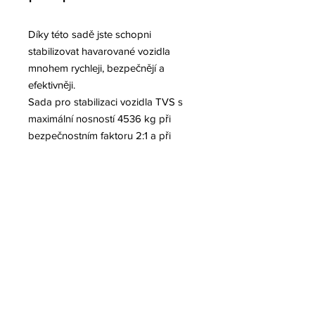
Díky této sadě jste schopni
stabilizovat havarované vozidla
mnohem rychleji, bezpečnějí a
efektivněji.
Sada pro stabilizaci vozidla TVS s
maximální nosností 4536 kg při
bezpečnostním faktoru 2:1 a při
jakemkoliv vysunutí
The "ALL IN ONE" Vehicle Stabilizer
- Silnější, rychlejší a bezpečnější
Délka ve složeném stavu 173 cm
Délka v roztaženém stavu 244 cm
Hmotnost 18,6 kg