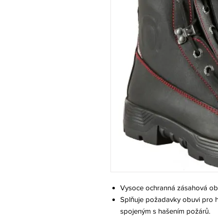
Vysoce ochranná zásahová obu
Splňuje požadavky obuvi pro ha
spojeným s hašením požárů.